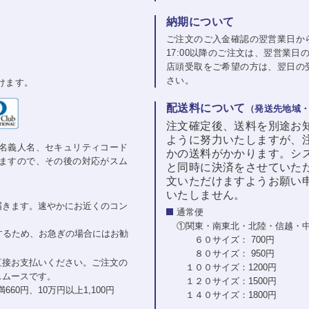
納期について
ご注文のご入金確認の翌営業日か
17:00以降のご注文は、翌営業
店頭受取をご希望の方は、翌日の
さい。
けます。
配送料について
（発送先地域
注文確定後、送料を別途お
ように努力いたしますが、
名義人名、セキュリティコード
かの送料がかかります。シ
ますので、その後の対応がスム
と同時に決済をさせていた
文いただけますようお願い
いたしません。
届きます。速やかにお近くのコン
通常便
①関東・南東北・北陸・信越・
するため、お急ぎの場合にはお勧
６０サイズ： 700円
８０サイズ： 950円
直接お支払いください。ご注文の
１００サイズ：1200円
スムースです。
１２０サイズ：1500円
60円、10万円以上1,100円
１４０サイズ：1800円