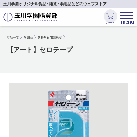
玉川学園オリジナル食品
・
雑貨
・
学用品などのウェブストア
カート
商品一覧
学用品
延長教育(ES)教材
【アート】セロテープ