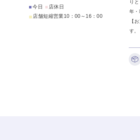
りと
今日
店休日
■
■
年・
■
店舗短縮営業10：00～16：00
【お
す。